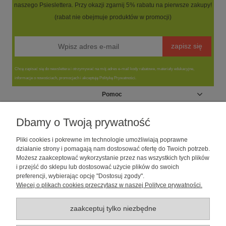
naszego Psieslettera. Przy okazji zgarnij 5% rabatu na pierwsze zakupy!
(rabat nie obejmuje produktów w promocji)
zapisz się
Chcę zapisać się do newslettera i otrzymywać na mój adres e-mail kody rabatowe, materiały edukacyjne,
informacje o nowościach, promocjach i akceptuję Politykę Prywatności.
Pomoc
Moje konto
Dbamy o Twoją prywatność
Pliki cookies i pokrewne im technologie umożliwiają poprawne
Informacje
działanie strony i pomagają nam dostosować ofertę do Twoich potrzeb.
Możesz zaakceptować wykorzystanie przez nas wszystkich tych plików
i przejść do sklepu lub dostosować użycie plików do swoich
O nas
preferencji, wybierając opcję "Dostosuj zgody".
Więcej o plikach cookies przeczytasz w naszej Polityce prywatności.
Sklep dla psów caniLOVE
| NIP: 5251057141 | ul. Strzelecka 54/56, 64-
010 Krzywiń, woj. wielkopolskie | telefon: 600 189 631, e-mail:
sklep@canilove.pl
zaakceptuj tylko niezbędne