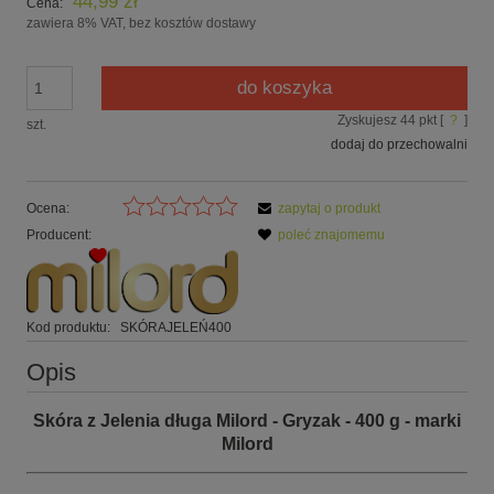
44,99 zł
Cena:
zawiera 8% VAT, bez kosztów dostawy
do koszyka
Zyskujesz
44
pkt [
?
]
szt.
dodaj do przechowalni
Ocena:
zapytaj o produkt
Producent:
poleć znajomemu
Kod produktu:
SKÓRAJELEŃ400
Opis
Skóra z Jelenia długa Milord - Gryzak - 400 g - marki
Milord