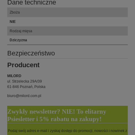
Dane techniczne
Zboża
NIE
Rodzaj mięsa
Dziczyzna
Bezpieczeństwo
Producent
MILORD
ul. Strzelecka 29A/39
61-846 Poznań, Polska
biuro@milord.com.pl
Zwykły newsletter? NIE! To elitarny
Psiesletter i 5% rabatu na zakupy!
Podaj swój adres e-mail i zyskaj dostęp do promocji, nowości i nowinek z