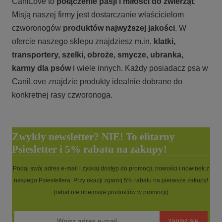
CaniLove to
połączenie pasji i miłości do zwierząt
.
Misją naszej firmy jest dostarczanie właścicielom
czworonogów
produktów najwyższej jakości
. W
ofercie naszego sklepu znajdziesz m.in.
klatki,
transportery, szelki, obroże, smycze, ubranka,
karmy
dla psów
i wiele innych. Każdy posiadacz psa w
CaniLove znajdzie produkty idealnie dobrane do
konkretnej rasy czworonoga.
Zwykły newsletter? NIE! To elitarny
Psiesletter i 5% rabatu na zakupy!
Podaj swój adres e-mail i zyskaj dostęp do promocji, nowości i nowinek z
naszego Psieslettera. Przy okazji zgarnij 5% rabatu na pierwsze zakupy!
(rabat nie obejmuje produktów w promocji)
zapisz się