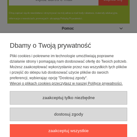
Chcę zapisać się do newslettera i otrzymywać na mój adres e-mail kody rabatowe, materiały edukacyjne,
informacje o nowościach, promocjach i akceptuję Politykę Prywatności.
Pomoc
Moje konto
Dbamy o Twoją prywatność
Pliki cookies i pokrewne im technologie umożliwiają poprawne
Informacje
działanie strony i pomagają nam dostosować ofertę do Twoich potrzeb.
Możesz zaakceptować wykorzystanie przez nas wszystkich tych plików
i przejść do sklepu lub dostosować użycie plików do swoich
O nas
preferencji, wybierając opcję "Dostosuj zgody".
Więcej o plikach cookies przeczytasz w naszej Polityce prywatności.
Sklep dla psów caniLOVE
| NIP: 5251057141 | ul. Strzelecka 54/56, 64-
010 Krzywiń, woj. wielkopolskie | telefon: 600 189 631, e-mail:
sklep@canilove.pl
zaakceptuj tylko niezbędne
Realizacja:
Centrum Usług E-Commerce Łukasz Wiśniewski
2021 |
Oprogramowanie:
Shoper
dostosuj zgody
pokaż pełną wersję strony
zaakceptuj wszystkie
Sklep internetowy Shoper Premium