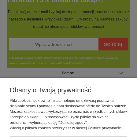
Podaj swój adres e-mail i zyskaj dostęp do promocji, nowości i nowinek z
naszego Psieslettera. Przy okazji zgarnij 5% rabatu na pierwsze zakupy!
(rabat nie obejmuje produktów w promocji)
zapisz się
Chcę zapisać się do newslettera i otrzymywać na mój adres e-mail kody rabatowe, materiały edukacyjne,
informacje o nowościach, promocjach i akceptuję Politykę Prywatności.
Pomoc
Moje konto
Dbamy o Twoją prywatność
Pliki cookies i pokrewne im technologie umożliwiają poprawne
Informacje
działanie strony i pomagają nam dostosować ofertę do Twoich potrzeb.
Możesz zaakceptować wykorzystanie przez nas wszystkich tych plików
i przejść do sklepu lub dostosować użycie plików do swoich
O nas
preferencji, wybierając opcję "Dostosuj zgody".
Więcej o plikach cookies przeczytasz w naszej Polityce prywatności.
Sklep dla psów caniLOVE
| NIP: 5251057141 | ul. Strzelecka 54/56, 64-
010 Krzywiń, woj. wielkopolskie | telefon: 600 189 631, e-mail: