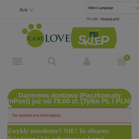
TRANSLATE
POWERED 
Darmowa dostawa (Paczkomaty
InPost) już od 79,00 zł. (Tylko PL i PLN)
Ten produkt jest niedostępny.
Zwykły newsletter? NIE! To elitarny
Psiesletter i 5% rabatu na zakupy!