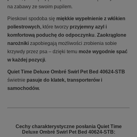
na zabawy ze swoim pupilem.
Pieskowi spodoba się
miękkie wypełnienie z włókien
poliestrowych,
które tworzy
przyjemny azyl i
komfortową poduchę do odpoczynku
.
Zaokrąglone
narożniki
zapobiegają możliwości zrobienia sobie
krzywdy przez psa – dzięki temu
może wygodnie spać
w każdej pozycji
.
Quiet Time Deluxe Ombré Swirl Pet Bed 40624-STB
świetnie
pasuje
do
klatek, transporterów i
samochodów.
Cechy charakterystyczne posłania Quiet Time
Deluxe Ombré Swirl Pet Bed 40624-STB: