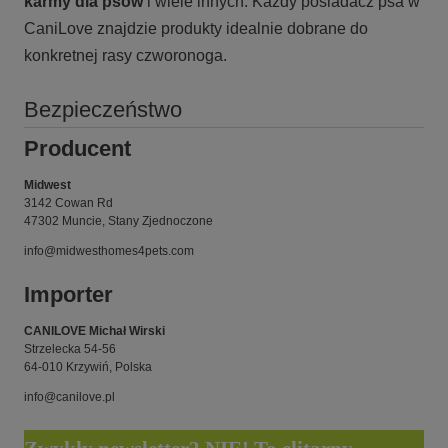
karmy
dla psów
i wiele innych. Każdy posiadacz psa w
CaniLove znajdzie produkty idealnie dobrane do
konkretnej rasy czworonoga.
Bezpieczeństwo
Producent
Midwest
3142 Cowan Rd
47302 Muncie, Stany Zjednoczone
info@midwesthomes4pets.com
Importer
CANILOVE Michał Wirski
Strzelecka 54-56
64-010 Krzywiń, Polska
info@canilove.pl