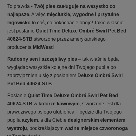
To prawda -
Twój pies zasługuje na wszystko co
najlepsze
. A więc
mięciutkie, wygodne i przytulne
legowisko
to coś, co pokochacie oboje! Takie właśnie
jest posłanie
Quiet Time Deluxe Ombré Swirl Pet Bed
40624-STB
stworzone przez amerykańskiego
producenta
MidWest
!
Radosny sen i szczęśliwy pies
– tak właśnie będą
wyglądać wszystkie kolejne dni Twojego pupila po
zaprzyjaźnieniu się z posłaniem
Deluxe Ombré Swirl
Pet Bed 40624-STB.
Posłanie
Quiet Time Deluxe Ombré Swirl Pet Bed
40624-STB
w
kolorze kawowym
, stworzone jest dla
prawdziwego psiego ulubieńca – będzie dla Twojego
pupila
azylem
, a dla Ciebie
designerskim elementem
wystroju
, podkreślającym
ważne miejsce czworonoga