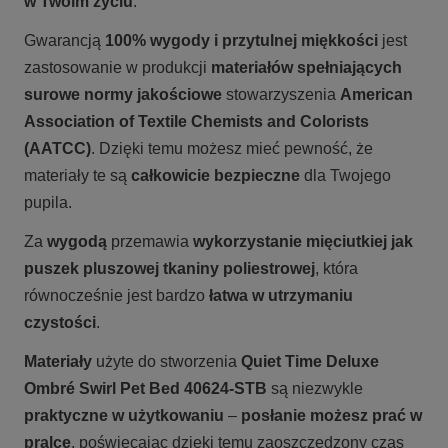
w Twoim życiu
.
Gwarancją
100% wygody i przytulnej miękkości
jest
zastosowanie w produkcji
materiałów
spełniających
surowe normy jakościowe
stowarzyszenia
American
Association of Textile Chemists and Colorists
(AATCC)
. Dzięki temu możesz mieć pewność, że
materiały te są
całkowicie bezpieczne
dla Twojego
pupila.
Za
wygodą
przemawia
wykorzystanie mięciutkiej jak
puszek pluszowej tkaniny poliestrowej
, która
równocześnie jest bardzo
łatwa w utrzymaniu
czystości
.
Materiały
użyte do stworzenia
Quiet Time Deluxe
Ombré Swirl Pet Bed 40624-STB
są niezwykle
praktyczne w użytkowaniu
–
posłanie możesz prać w
pralce
, poświęcając dzięki temu zaoszczędzony czas