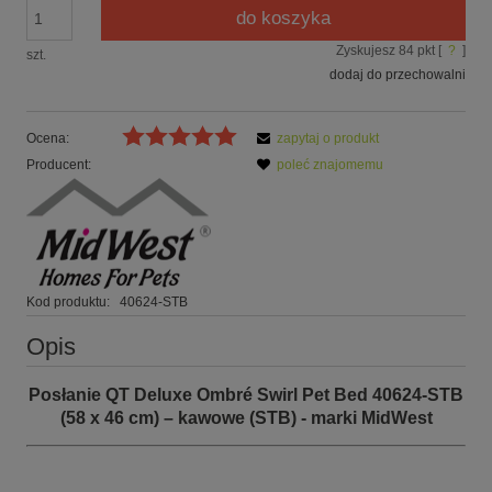
do koszyka
Zyskujesz
84
pkt [
?
]
szt.
dodaj do przechowalni
Ocena:
zapytaj o produkt
Producent:
poleć znajomemu
Kod produktu:
40624-STB
Opis
Posłanie QT Deluxe Ombré Swirl Pet Bed 40624-STB
(58 x 46 cm) –
kawowe (STB) - marki MidWest