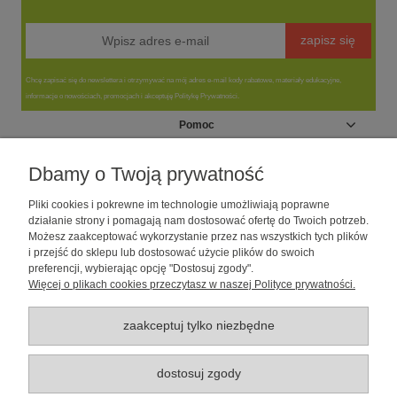
zapisz się
Chcę zapisać się do newslettera i otrzymywać na mój adres e-mail kody rabatowe, materiały edukacyjne,
informacje o nowościach, promocjach i akceptuję Politykę Prywatności.
Pomoc
Moje konto
Dbamy o Twoją prywatność
Pliki cookies i pokrewne im technologie umożliwiają poprawne
Informacje
działanie strony i pomagają nam dostosować ofertę do Twoich potrzeb.
Możesz zaakceptować wykorzystanie przez nas wszystkich tych plików
i przejść do sklepu lub dostosować użycie plików do swoich
O nas
preferencji, wybierając opcję "Dostosuj zgody".
Więcej o plikach cookies przeczytasz w naszej Polityce prywatności.
Sklep dla psów caniLOVE
| NIP: 5251057141 | ul. Strzelecka 54/56, 64-
010 Krzywiń, woj. wielkopolskie | telefon: 600 189 631, e-mail:
sklep@canilove.pl
zaakceptuj tylko niezbędne
Realizacja:
Centrum Usług E-Commerce Łukasz Wiśniewski
2021 |
Oprogramowanie:
Shoper
dostosuj zgody