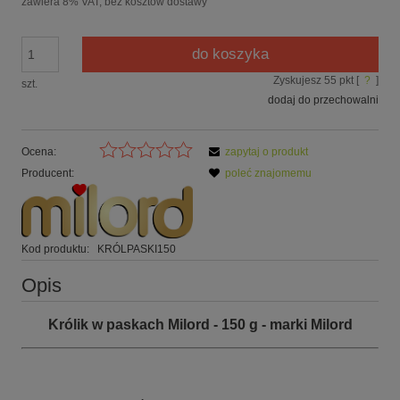
zawiera 8% VAT, bez kosztów dostawy
do koszyka
Zyskujesz
55
pkt [
?
]
szt.
dodaj do przechowalni
Ocena:
zapytaj o produkt
Producent:
poleć znajomemu
Kod produktu:
KRÓLPASKI150
Opis
Królik w paskach Milord - 150 g - marki Milord