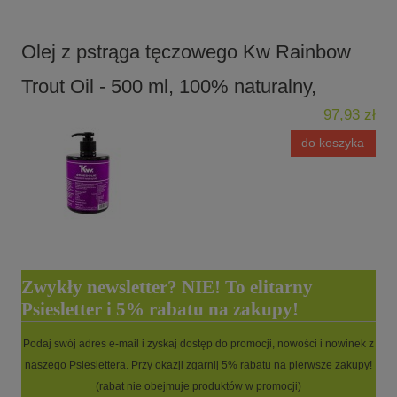
Olej z pstrąga tęczowego Kw Rainbow
Trout Oil - 500 ml, 100% naturalny,
97,93 zł
do koszyka
Zwykły newsletter? NIE! To elitarny
Psiesletter i 5% rabatu na zakupy!
Podaj swój adres e-mail i zyskaj dostęp do promocji, nowości i nowinek z
naszego Psieslettera. Przy okazji zgarnij 5% rabatu na pierwsze zakupy!
(rabat nie obejmuje produktów w promocji)