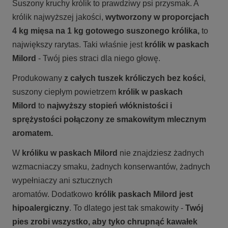
Suszony kruchy królik to prawdziwy psi przysmak. A
królik najwyższej jakości,
wytworzony
w proporcjach
4 kg mięsa na 1 kg gotowego suszonego królika,
to
największy rarytas. Taki właśnie jest
królik w paskach
Milord
- Twój pies straci dla niego głowę.
Produkowany
z całych tuszek króliczych bez kości
,
suszony ciepłym powietrzem
królik w paskach
Milord
to
najwyższy stopień włóknistości i
sprężystości połączony ze smakowitym mlecznym
aromatem.
W
króliku w paskach Milord
nie znajdziesz żadnych
wzmacniaczy smaku, żadnych konserwantów, żadnych
wypełniaczy ani sztucznych
aromatów. Dodatkowo
królik paskach Milord jest
hipoalergiczny
. To dlatego jest tak smakowity -
Twój
pies zrobi wszystko, aby tyko chrupnąć kawałek