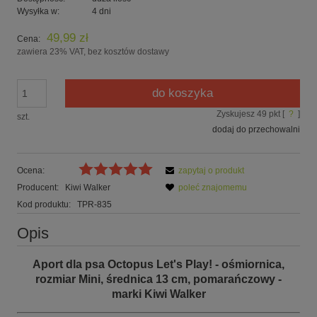
Wysyłka w:
4 dni
49,99 zł
Cena:
zawiera 23% VAT, bez kosztów dostawy
do koszyka
Zyskujesz
49
pkt [
?
]
szt.
dodaj do przechowalni
Ocena:
zapytaj o produkt
Producent:
Kiwi Walker
poleć znajomemu
Kod produktu:
TPR-835
Opis
Aport dla psa Octopus Let's Play! - ośmiornica,
rozmiar Mini, średnica 13 cm, pomarańczowy
-
marki Kiwi Walker